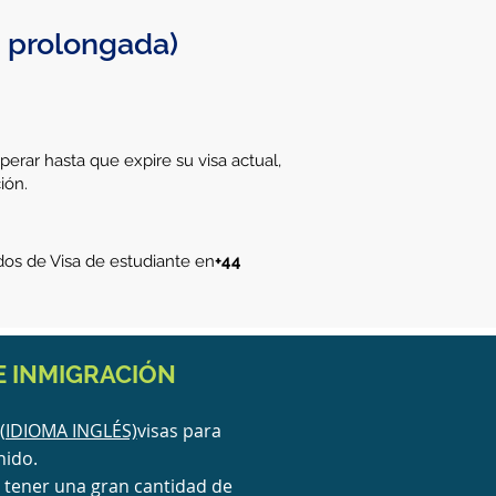
a prolongada)
perar hasta que expire su visa actual,
ión.
dos de Visa de estudiante en
+44
 INMIGRACIÓN
(IDIOMA INGLÉS)
visas para
nido.
y tener una gran cantidad de