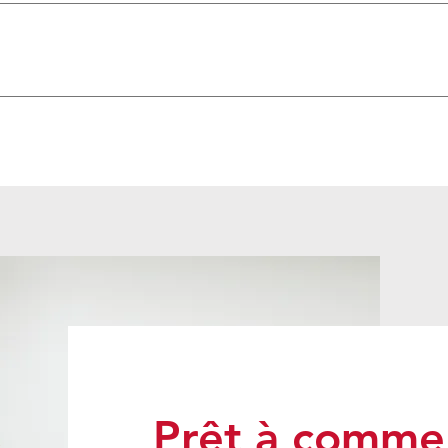
£INSCRIPTION DES ENFANTS (COMPLEX)1 000 £ - 1 500 
INSCRIPTION DES ENFANTS (COMPLEX)1 000 £ - 1 500 £DE
RAINAGE1 200 £ - 2 500 £COS/ CAS450 £DCOS650 £REP
Prêt à comme