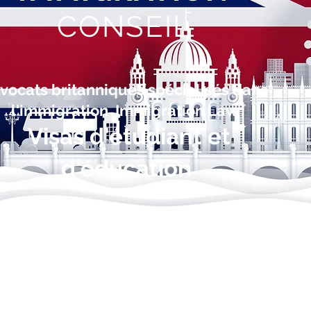
CONSEIL
vocats britanniques spécialisés dans
l'immigration Immigration Law ,
Visas d'étudiant et
d'éducation