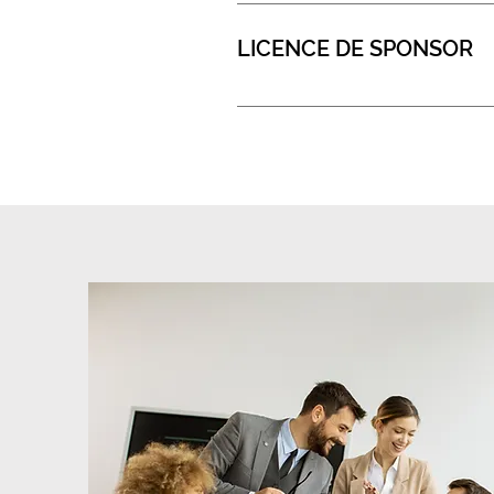
NATURALISATION (NORME)550 
(COMPLEX)1 000 £ - 1 500 £
LICENCE DE SPONSOR
DEMANDE DE LICENCE DE PAR
(ANNUEL)750 £