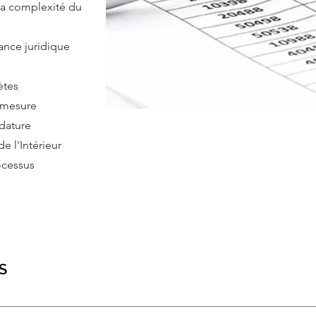
 la complexité du
tance juridique
ètes
r mesure
idature
 l'Intérieur
ocessus
S
ISA D'ÉTUDES SUPÉRIEURES550 £ - 750 £INDIVIDU À FORT 