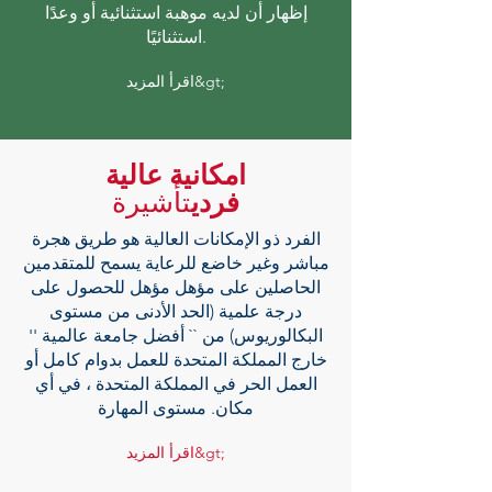
إظهار أن لديه موهبة استثنائية أو وعدًا
استثنائيًا.
اقرأ المزيد&gt;
امكانية عالية
فردي
تأشيرة
الفرد ذو الإمكانات العالية هو طريق هجرة
مباشر وغير خاضع للرعاية يسمح للمتقدمين
الحاصلين على مؤهل مؤهل للحصول على
درجة علمية (الحد الأدنى من مستوى
البكالوريوس) من `` أفضل جامعة عالمية ''
خارج المملكة المتحدة للعمل بدوام كامل أو
العمل الحر في المملكة المتحدة ، في أي
مكان. مستوى المهارة
اقرأ المزيد&gt;