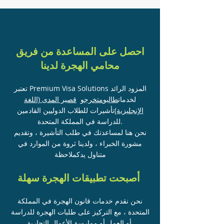
احصل على المساعدة من فريق
محامي الهجرة لدينا
تعتبر Premium Visa Solutions المزود الرائد
لخدمات
طالب
و
متخرج
و
قصير المدى (اللغة
الإنجليزية)
تأشيرات للطلاب الدوليين القادمين
للدراسة في المملكة المتحدة.
نحن هنا لمساعدتك في طلب التأشيرة ، وتقديم
مشورة الخبراء ، ولدينا ثروة من الموارد في
متناول يدك
ملاحظة
أصبحت تطبيقات الهجرة سهلة
نحن نقدم خدمات قانون الهجرة في المملكة
المتحدة ، مع التركيز على طلبات الهجرة للدراسة
أو العمل أو ممارسة الأعمال التجارية.