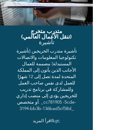
متدرب متخرج
(تنقل الأعمال العالمي)
تأشيرة
تأشيرة متدرب الخريجين (تأشيرة
تكنولوجيا المعلومات والاتصالات
المستبدلة) مصممة للعمال
الأجانب الذين يأتون إلى المملكة
المتحدة لمدة تصل إلى 12 شهرًا
للعمل لدى نفس صاحب العمل
وللمشاركة في برنامج تدريب
للخريجين يؤدي إلى منصب إداري
أو متخصص. _cc781905 -5cde-
3194-bb3b-136bad5cf58d_
اقرأ المزيد&gt;