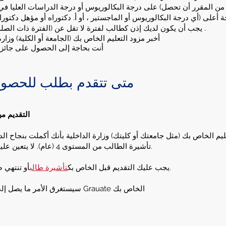
ن المقرر أن تحصل) على درجة البكالوريوس أو درجة الدراسات العليا في ا
على (أي درجة البكالوريوس أو الماجستير ، أو أ. دكتوراه أو مؤهل دكتوراه
يجب أن يكون لديك إذن كطالب لفترة لا تقل عن (الفترة ذات الصلة) والتي تعتمد على الطول الإجمالي لدورتك .
أخبر مزود التعليم الخاص بك (الجامعة أو الكلية) وزارة
في المجموع لتقديم تطبيق ناجح
أنت بحاجة إلى الحصول على جائز
متى تتقدم بطلب للحصول
التقديم من
تأشيرة الطالب من المستوى 4 (عام). لا يتعين عليك الانتظار حتى تتخرج أو تحصل على شهادة.
أو تنتهي صلاحية تأشيرة الطالب من المستوى 4 (عام).
يجب عليك التقديم قبل الخاص بك
تأشيرة طالب
سيستغرق الأمر ما يصل إلى 8 أسابيع لتلقي القرار بشأن طلب تأشيرة Grauate الخاص بك