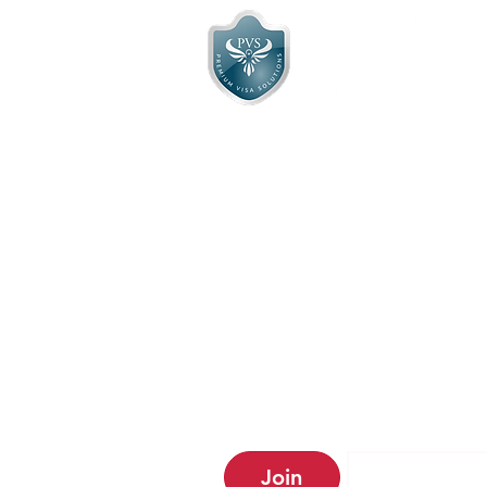
شركة Premium Visa Solutions
Ltd مسجلة في إنجلترا ، رقم
التسجيل: 13004196 ،
مكتب مسجل:
الطابق الأول ، 677 الطريق السريع ،
نورث فينتشلي ، لندن ،
إنجلترا ، N12 0DA
Join