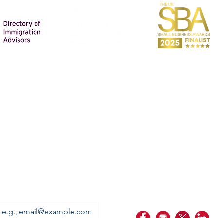
ستشارات التعليم
PERSONAL IMMIGRATION
ABOUT US
OUR FEES
BUSINESS SERVI
BUSINESS IMMIGRATION
شركاؤنا
SECTOR EXPERTESE
OUR LOCATIONS
PRIVACY POLICY
*
Email