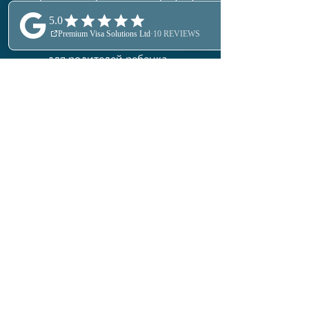
- Консультация по студенческой визе
- Консультация по студенческой визе
для ребенка - Консультация по визе
для родителей ребенка -
Консультация по визе для
выпускника - Консультация по визе
для квалифицированного работника
- Помощь по визе для стартапов и
инноваторов - И многое другое...
Запись на консультацию