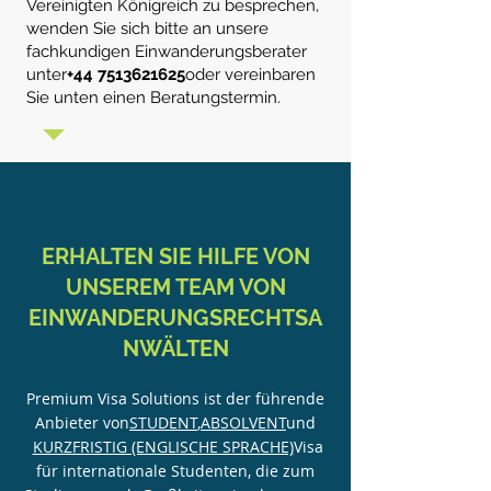
Vereinigten Königreich zu besprechen,
wenden Sie sich bitte an unsere
fachkundigen Einwanderungsberater
unter
+44 7513621625
oder vereinbaren
Sie unten einen Beratungstermin.
ERHALTEN SIE HILFE VON
UNSEREM TEAM VON
EINWANDERUNGSRECHTSA
NWÄLTEN
Premium Visa Solutions ist der führende
Anbieter von
STUDENT
,
ABSOLVENT
und
KURZFRISTIG (ENGLISCHE SPRACHE)
Visa
für internationale Studenten, die zum