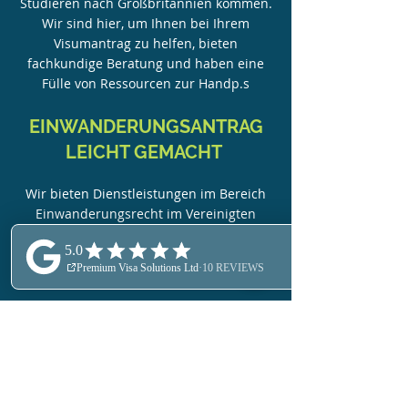
Studieren nach Großbritannien kommen.
Wir sind hier, um Ihnen bei Ihrem
Visumantrag zu helfen, bieten
fachkundige Beratung und haben eine
Fülle von Ressourcen zur Hand
p.s
EINWANDERUNGSANTRAG
LEICHT GEMACHT
Wir bieten Dienstleistungen im Bereich
Einwanderungsrecht im Vereinigten
Königreich an, mit Schwerpunkt auf
Einwanderungsanträgen zum Studium,
zur Arbeit oder zur Geschäftstätigkeit.
ALLE LEISTUNGEN WERDEN
AUF IHRE BEDÜRFNISSE
ZUGESCHNITTEN