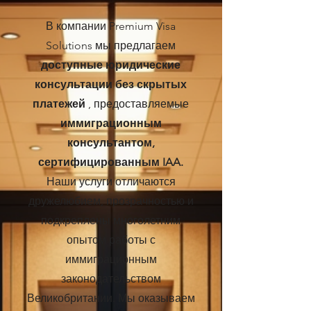
В компании Premium Visa
Solutions мы предлагаем
доступные юридические
консультации без скрытых
платежей
, предоставляемые
иммиграционным
консультантом,
сертифицированным IAA.
Наши услуги отличаются
дружелюбием, прозрачностью и
подкреплены многолетним
опытом работы с
иммиграционным
законодательством
Великобритании. Мы оказываем