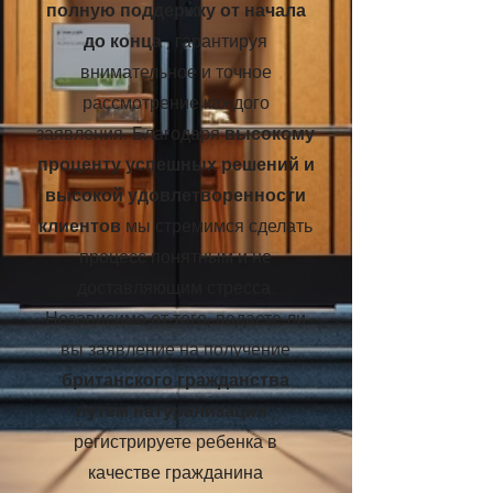
полную поддержку от начала
до конца
, гарантируя
внимательное и точное
рассмотрение каждого
заявления. Благодаря
высокому
проценту успешных решений и
высокой удовлетворенности
клиентов
мы стремимся сделать
процесс понятным и не
доставляющим стресса.
Независимо от того, подаете ли
вы заявление на получение
британского гражданства
путем натурализации
,
регистрируете ребенка в
качестве гражданина