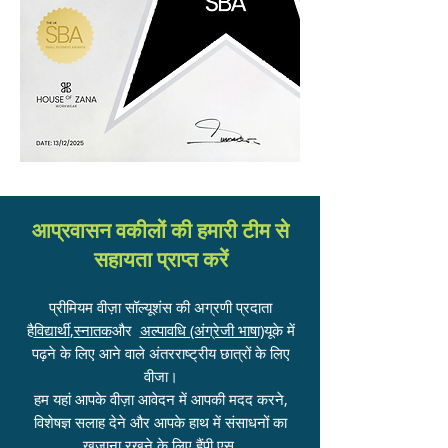
आप्रवासन वकीलों की हमारी टीम से
सहायता प्राप्त करें
प्रीमियम वीज़ा सॉल्यूशंस की अग्रणी प्रदाता
है
विद्यार्थी
,
स्नातक
और
अल्पावधि (अंग्रेजी भाषा)
यूके में
पढ़ने के लिए आने वाले अंतरराष्ट्रीय छात्रों के लिए
वीजा।
हम यहां आपके वीज़ा आवेदन में आपकी मदद करने,
विशेषज्ञ सलाह देने और आपके हाथ में संसाधनों का
खजाना रखने के लिए हैं
पी.एस.