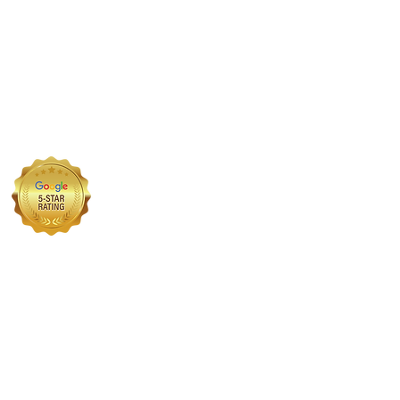
प्रीमियम वीज़ा सॉल्यूशंस लिमिटेड को
आप्रवासन सेवा आयुक्त (OISC) के
CES
कार्यालय द्वारा नियंत्रित किया जाता है।
संदर्भ संख्या F202100383