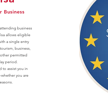
r Business
 attending business
sa allows eligible
ith a single entry
 tourism, business,
r other permitted
day period.
 to assist you in
—whether you are
reasons.